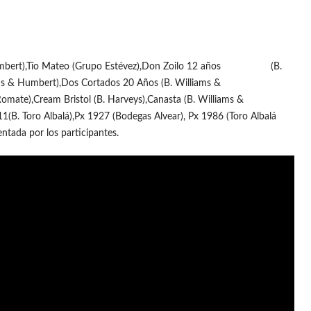
& Humbert),Tío Mateo (Grupo Estévez),Don Zoilo 12 años (B.
ms & Humbert),Dos Cortados 20 Años (B. Williams &
ate),Cream Bristol (B. Harveys),Canasta (B. Williams &
B. Toro Albalá),Px 1927 (Bodegas Alvear), Px 1986 (Toro Albalá
ntada por los participantes.