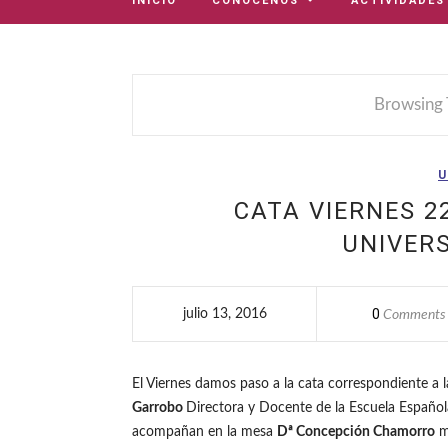
INICIO
CONÓCENOS
ACTIVIDADES
Browsing 
U
CATA VIERNES 2
UNIVERS
0
julio 13, 2016
Comments
El Viernes damos paso a la cata correspondiente a 
Garrobo
Directora y Docente de la Escuela Española
acompañan en la mesa
Dª Concepción Chamorro
m