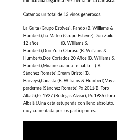
Inmaculada Legarreta
Presidenta de
La Carrasca.
Catamos un total de 13 vinos generosos.
La Guita (Grupo Estévez), Pando (B. Williams &
Humbert),Tío Mateo (Grupo Estévez),Don Zoilo
12 años (B. Williams &
Humbert),Don Zoilo Oloroso (B. Williams &
Humbert),Dos Cortados 20 Años (B. Williams &
Humbert),Mírame cuando te hablo ( B.
Sánchez Romate),Cream Bristol (B.
Harveys),Canasta (B. Williams & Humbert),Voy a
perderme (Sánchez Romate),Px 2011(B. Toro
Albalá),Px 1927 (Bodegas Alvear), Px 1986 (Toro
Albalá ).Una cata estupenda con lleno absoluto,
muy comentada por los participantes.