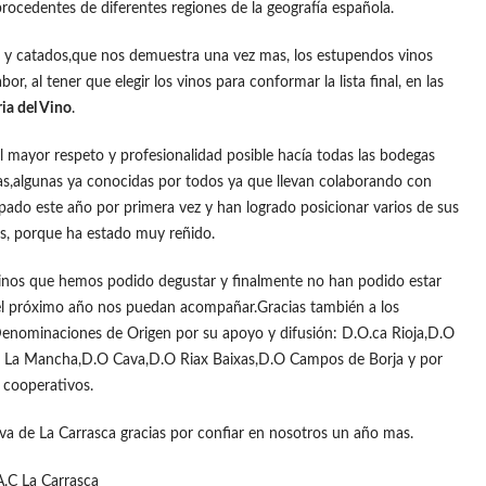
ocedentes de diferentes regiones de la geografía española.
 y catados,que nos demuestra una vez mas, los estupendos vinos
or, al tener que elegir los vinos para conformar la lista final, en las
ia del Vino
.
l mayor respeto y profesionalidad posible hacía todas las bodegas
idas,algunas ya conocidas por todos ya que llevan colaborando con
pado este año por primera vez y han logrado posicionar varios de sus
das, porque ha estado muy reñido.
vinos que hemos podido degustar y finalmente no han podido estar
l próximo año nos puedan acompañar.Gracias también a los
 Denominaciones de Origen por su apoyo y difusión: D.O.ca Rioja,D.O
a La Mancha,D.O Cava,D.O Riax Baixas,D.O Campos de Borja y por
n cooperativos.
va de La Carrasca gracias por confiar en nosotros un año mas.
A.C La Carrasca