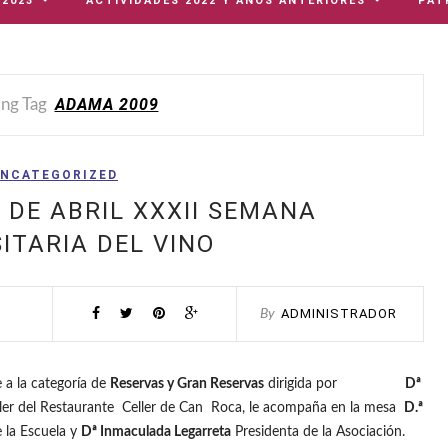
 2023
ACTIVIDADES 2022 Y AÑOS ANTERIORES
PAT
ADAMA 2009
ng Tag
NCATEGORIZED
 DE ABRIL XXXII SEMANA
ITARIA DEL VINO
ADMINISTRADOR
By
a la categoría de
Reservas y Gran Reservas
dirigida por
Dª
ller del Restaurante Celler de Can Roca, le acompaña en la mesa
D.ª
 la Escuela y
Dª Inmaculada Legarreta
Presidenta de la Asociación.